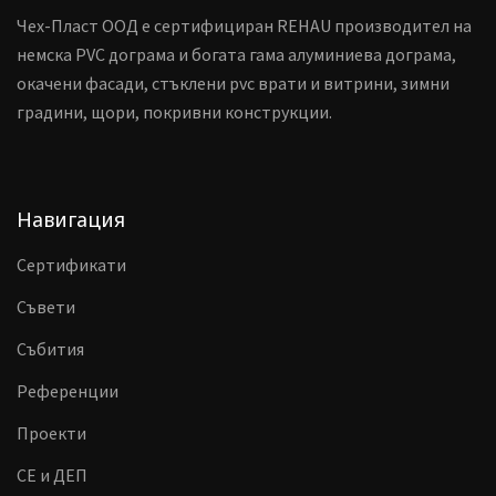
Чех-Пласт ООД е сертифициран REHAU производител на
немска PVC дограма и богата гама алуминиева дограма,
окачени фасади, стъклени pvc врати и витрини, зимни
градини, щори, покривни конструкции.
Навигация
Сертификати
Съвети
Събития
Референции
Проекти
CE и ДЕП