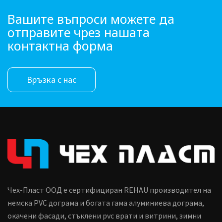
Вашите въпроси можете да
отправите чрез нашата
контактна форма
Връзка с нас
Чех-Пласт ООД е сертифициран REHAU производител на
немска PVC дограма и богата гама алуминиева дограма,
окачени фасади, стъклени pvc врати и витрини, зимни