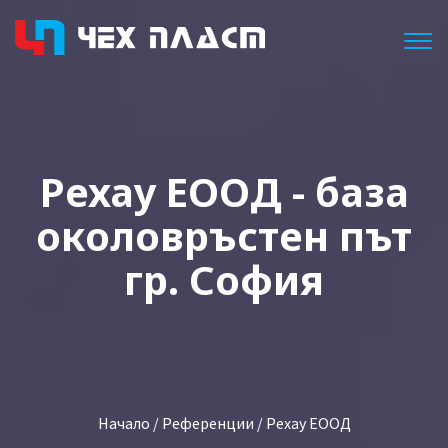
Togg
Рехау ЕООД - база
околовръстен път
гр. София
Начало
/
Референции
/ Рехау ЕООД