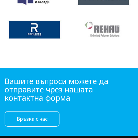
Вашите въпроси можете да
отправите чрез нашата
контактна форма
Връзка с нас