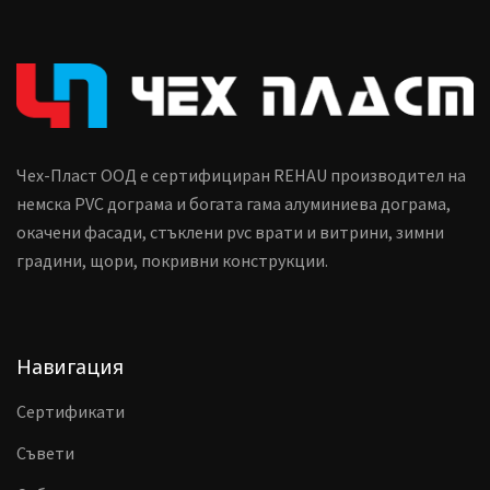
Чех-Пласт ООД е сертифициран REHAU производител на
немска PVC дограма и богата гама алуминиева дограма,
окачени фасади, стъклени pvc врати и витрини, зимни
градини, щори, покривни конструкции.
Навигация
Сертификати
Съвети