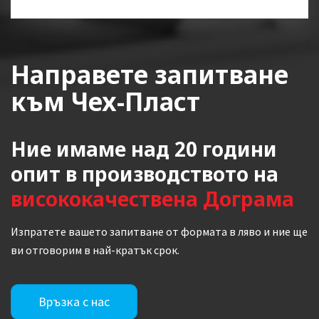
Направете запитване
към Чех-Пласт
Ние имаме над 20 години
опит в производството на
висококачествена Дограма
Изпратете вашето запитване от формата в ляво и ние ще
ви отговорим в най-кратък срок.
Връзка с нас