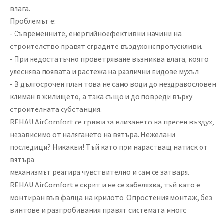
влага.
Проблемът е:
-
Съвременните, енергийноефективни начини на
строителство правят сградите въздухонепропускливи.
-
При недостатъчно проветряване възниква влага, която
улеснява появата и растежа на различни видове мухъл
-
В дългосрочен план това не само води до нездравословен
климан в жилището, а така също и до повреди върху
строителната субстанция.
REHAU AirComfort
се грижи за влизането на пресен въздух,
независимо от налягането на вятъра. Нежелани
последици? Никакви! Тъй като при нарастващ натиск от
вятъра
механизмът
реагира чувствително и сам се затваря.
REHAU AirComfort
е скрит и не се забелязва, тъй като е
монтиран във фалца на крилото. Опростения монтаж, без
винтове и разпробивания правят системата много