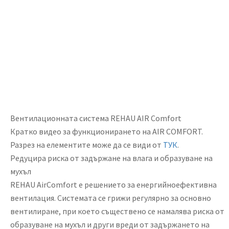
Вентилационната система
REHAU AIR Comfort
Кратко видео за функционирането на
AIR COMFORT
.
Разрез на елементите може да се види от
ТУК
.
Редуцира риска от задържане на влага и образуване на
мухъл
REHAU AirComfort
е решението за енергийноефективна
вентилация. Системата се грижи регулярно за основно
вентилиране, при което съществено се намалява риска от
образуване на мухъл и други вреди от задържането на