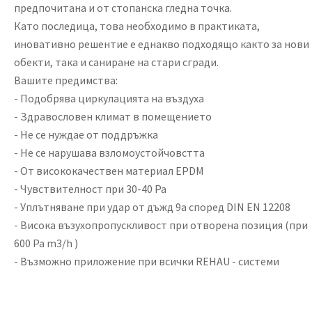
предпочитана и от стопанска гледна точка.
Като последица, това необходимо в практиката,
иновативно решентие е еднакво подходящо както за нови
обекти, така и саниране на стари сгради.
Вашите предимства:
-
Подобрява циркулацията на въздуха
-
Здравословен климат в помещението
-
Не се нуждае от поддръжка
-
Не се нарушава взломоустойчовстта
-
От висококачествен материал
EPDM
-
Чувствителност при 30-40
Pa
-
Уплътняване при удар от дъжд 9а според
DIN EN 12208
-
Висока възухопропускливост при отворена позиция (при
600 Ра
m3/h
)
-
Възможно приложение при всички
REHAU -
системи