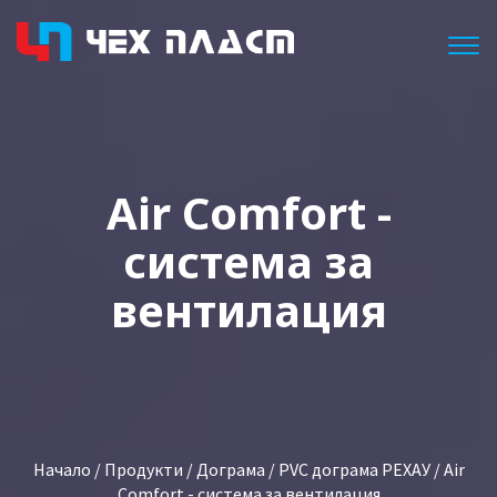
Togg
Air Comfort -
система за
вентилация
Начало
/
Продукти
/
Дограма
/
PVC дограма РЕХАУ
/ Air
Comfort - система за вентилация