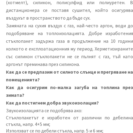
(хотмелт), силикон, полисулфид или полиуретен. В
дистанционера се поставя сушител, който осигурява
въздухът в пространството да бъде сух.
Замяната на сухия въздух с газ, най-често аргон, води до
подобряване на топлоизолацията. Добре изработения
стъклопакет задържа газа в продължение на 10 години
колкото е експлоатационния му период. Херметизираните
със силикон стъклопакети не се пълнят с газ, тъй като
аргонът преминава през силикона.
Как да се предпазим от силното слънце и прегряване на
помещенията?
Как да осигурим по-малка загуба на топлина през
зимата?
Как да постигнем добра звукоизолация?
Звукоизолацията се подобрява ако:
Стъклопакетът е изработен от различни по дебелина
стъкла, напр. 4+5 мм;
Използват се по дебели стъкла, напр. 5 и 6 мм;