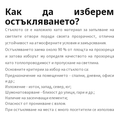
Как да изберем
остъкляването?
Стъклото се е наложило като материал за запълване на
светлите отвори поради своята прозрачност, отлична
устойчивост на атмосферните условия и замърсявания.
Остъкляването заема около 90 % от площта на прозореца
и затова изборът му определя качеството на прозореца
като топлопроводимост и пропускане на светлина.
Основните критерии за избор на стъклото са:
Предназначение на помещението - спални, дневни, офиси
и др.;
Изложение - изток, запад, север, юг;
Шумонатоварване - близост до улици, гари и др.;
Наличие на засенчващи елементи;
Опасност от проникване с взлом.
При остъкляване на места с много посетители се използва