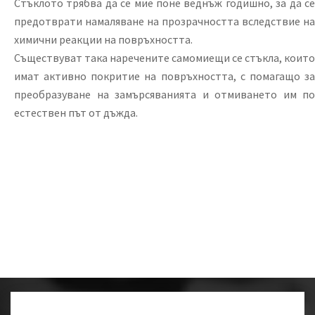
Стъклото трябва да се мие поне веднъж годишно, за да се
предотврати намаляване на прозрачността вследствие на
химични реакции на повръхността.
Съществуват така наречените самомиещи се стъкла, които
имат активно покритие на повръхността, с помагащо за
преобразуване на замърсяванията и отмиването им по
естествен път от дъжда.