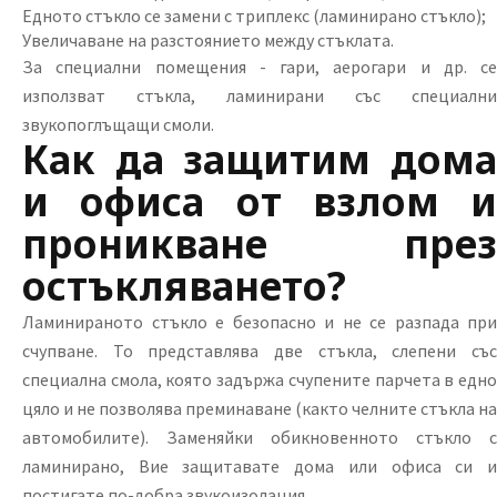
Едното стъкло се замени с триплекс (ламинирано стъкло);
Увеличаване на разстоянието между стъклата.
За специални помещения - гари, аерогари и др. се
използват стъкла, ламинирани със специални
звукопоглъщащи смоли.
Как да защитим дома
и офиса от взлом и
проникване през
остъкляването?
Ламинираното стъкло е безопасно и не се разпада при
счупване. То представлява две стъкла, слепени със
специална смола, която задържа счупените парчета в едно
цяло и не позволява преминаване (както челните стъкла на
автомобилите). Заменяйки обикновенното стъкло с
ламинирано, Вие защитавате дома или офиса си и
постигате по-добра звукоизолация.