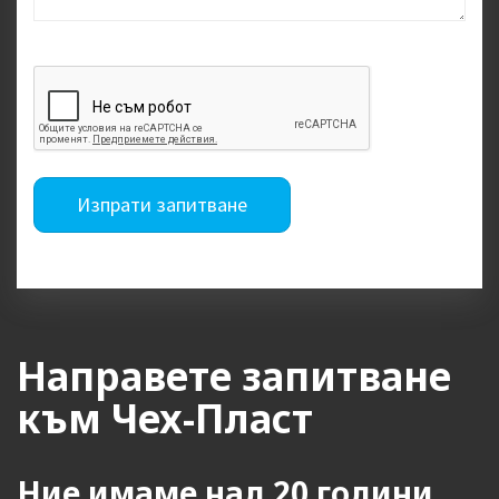
Изпрати запитване
Направете запитване
към Чех-Пласт
Ние имаме над 20 години