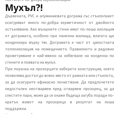
Мухъл?!
Дървената, PVC и алуминиевата дограма със стъклопакет
осигуряват много по-добра херметичност от двойното
остъкляване. Ако външните стени имат по-лоша изолация
от дограмата, особено при панелни жилища, влагата ще
кондензира върху тях. Дограмата е част от цялостната
топлоизолация на помещението. Правилното и редовно
проветряване е най-вяжно за избягване на конденза по
стените и появата на мухъл.
При поръчка на прозорците изберете конструкция, която
позволява достъп до всяко място от рамката или стъклото,
за да осигурите ефикасно почистване. Да предпочетете
недостъпен неотваряем пред отваряем прозорец, за да
спестите пари, може да се окаже бъдеща загуба поради по-
кратък живот на прозореца в резултат на лоша
поддържка.