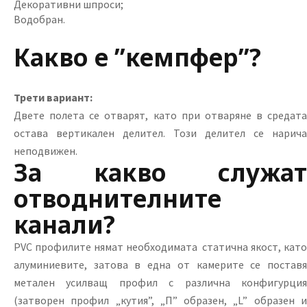
Декоративни шпроси;
Водобран.
Какво е ”кемпфер”?
Трети вариант:
Двете полета се отварят, като при отваряне в средата
остава вертикален делител. Този делител се нарича
неподвижен.
За какво служат
отводнителните
канали?
PVC профилите нямат необходимата статична якост, като
алуминиевите, затова в една от камерите се поставя
метален усилващ профил с различна конфигурция
(затворен профил „кутия”, „П” образен, „L” образен и