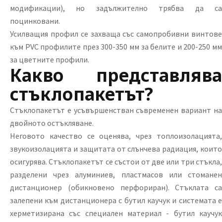
модификации), но задължително трябва да са
поцинковани.
Усилващия профил се захваща със самопробивни винтове
към PVC профилите през 300-350 мм за белите и 200-250 мм
за цветните профили.
Какво представлява
стъклопакетът?
Стъклопакетът е усъвършенстван съвременен вариант на
двойното остъкляване.
Неговото качество се оценява, чрез топлоизолацията,
звукоизолацията и защитата от слънчева радиация, които
осигурява. Стъклопакетът се състои от две или три стъкла,
разделени чрез алуминиев, пластмасов или стоманен
дистанционер (обикновено перфориран). Стъклата са
залепени към дистанционера с бутил каучук и системата е
херметизирана със специален материал - бутил каучук