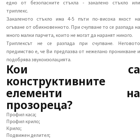
едно от безопасните стъкла - закалено стъкло или
триплекс.
Закаленото стъкло има 4-5 пъти по-висока якост на
огъване от обикновенното. При счупване то се разпада на
много малки парчета, които не могат да наранят никого.
Триплексът не се разпада при счупване. Неговото
предимство е, че Ви предпазва от нежелано проникване и
подобрява звукоизолацията.
Кои са
конструктивните
елементи на
прозореца?
Профил каса;
Профил крило;
Крило;
Подвижен делител;