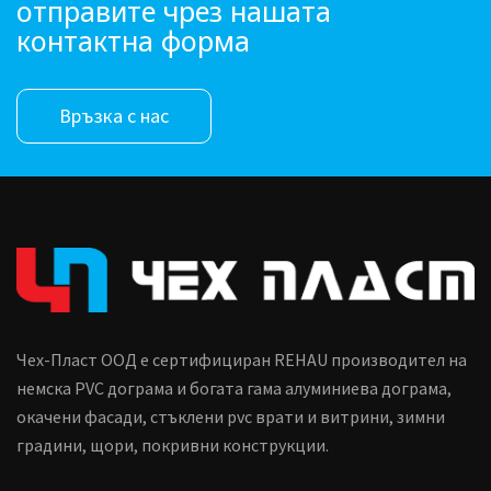
отправите чрез нашата
контактна форма
Връзка с нас
Чех-Пласт ООД е сертифициран REHAU производител на
немска PVC дограма и богата гама алуминиева дограма,
окачени фасади, стъклени pvc врати и витрини, зимни
градини, щори, покривни конструкции.