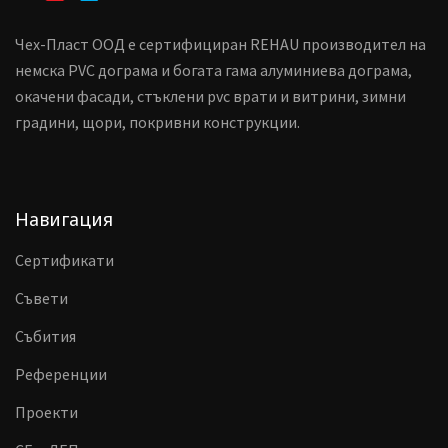
Чех-Пласт ООД е сертифициран REHAU производител на
немска PVC дограма и богата гама алуминиева дограма,
окачени фасади, стъклени pvc врати и витрини, зимни
градини, щори, покривни конструкции.
Навигация
Сертификати
Съвети
Събития
Референции
Проекти