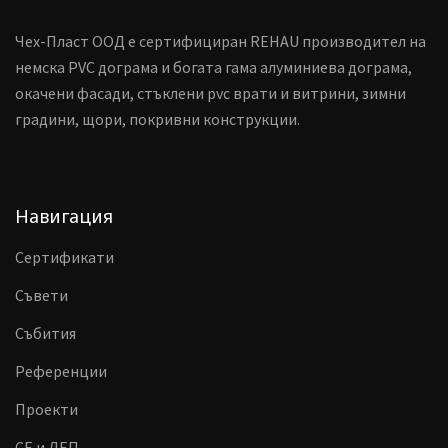
Чех-Пласт ООД е сертифициран REHAU производител на
немска PVC дограма и богата гама алуминиева дограма,
окачени фасади, стъклени pvc врати и витрини, зимни
градини, щори, покривни конструкции.
Навигация
Сертификати
Съвети
Събития
Референции
Проекти
CE и ДЕП