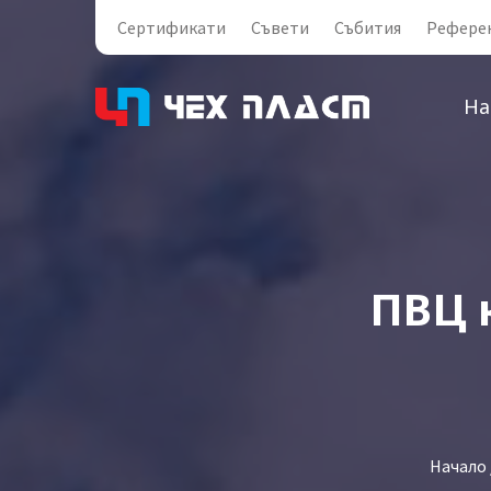
Сертификати
Съвети
Събития
Рефере
На
ПВЦ 
Начало