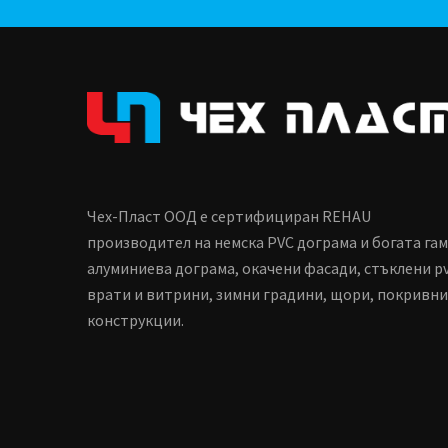
Чех-Пласт ООД е сертифициран REHAU
производител на немска PVC дограма и богата га
алуминиева дограма, окачени фасади, стъклени p
врати и витрини, зимни градини, щори, покривни
конструкции.