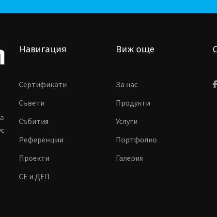
Навигация
Виж още
Сертификати
За нас
Съвети
Продукти
ма
Събития
Услуги
vc
Референции
Портфолио
Проекти
Галерия
CE и ДЕП