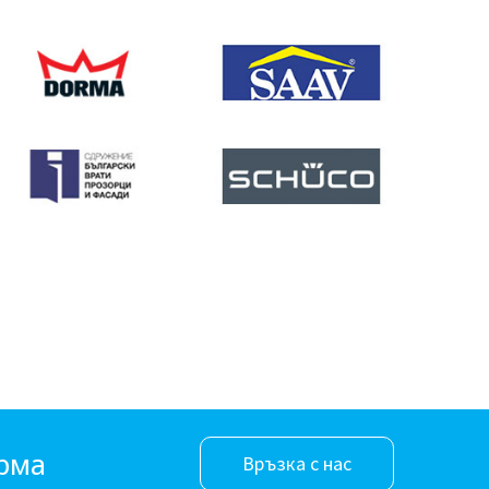
орма
Връзка с нас