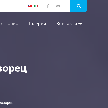
ртфолио
Галерия
Контакти
зорец
прозорец