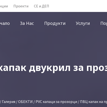
нции
Проекти
CE и ДЕП
чало
За Нас
Продукти
Услуги
По
капак двукрил за про
/
Галерия
/
ОБЕКТИ
/
PVC капаци за прозорци
/ ПВЦ капак на 