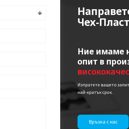
Направет
Чех-Плас
Ние имаме н
опит в прои
висококаче
Изпратете вашето запит
най-кратък срок.
Връзка с нас