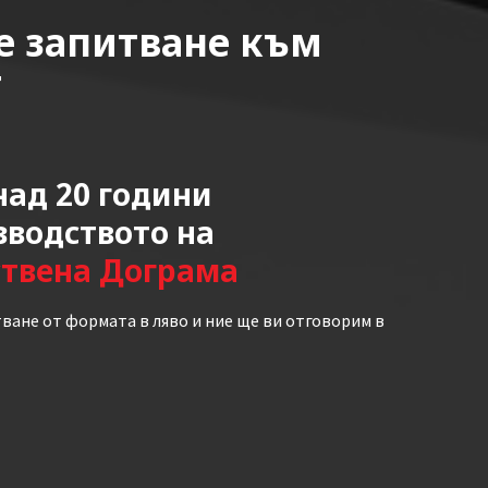
е запитване към
т
ад 20 години
зводството на
ствена Дограма
ване от формата в ляво и ние ще ви отговорим в