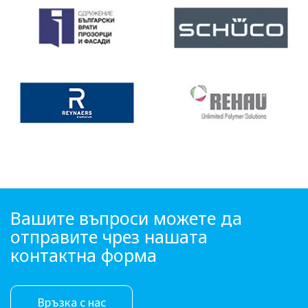
Вашите въпроси можете да
отправите чрез нашата
контактна форма
Връзка с нас