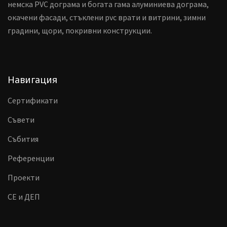
немска PVC дограма и богата гама алуминиева дограма,
окачени фасади, стъклени pvc врати и витрини, зимни
градини, щори, покривни конструкции.
Навигация
Сертификати
Съвети
Събития
Референции
Проекти
CE и ДЕП