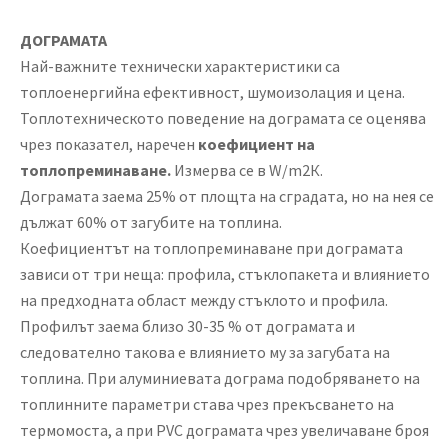
ДОГРАМАТА
Най-важните технически характеристики са
топлоенергийна ефективност, шумоизолация и цена.
Топлотехническото поведение на дограмата се оценява
чрез показател, наречен
коефициент на
топлопреминаване.
Измерва се в W/m2К.
Дограмата заема 25% от площта на сградата, но на нея се
дължат 60% от загубите на топлина.
Коефициентът на топлопреминаване при дограмата
зависи от три неща: профила, стъклопакета и влиянието
на предходната област между стъклото и профила.
Профилът заема близо 30-35 % от дограмата и
следователно такова е влиянието му за загубата на
топлина. При алуминиевата дограма подобряването на
топлинните параметри става чрез прекъсването на
термомоста, а при PVC дограмата чрез увеличаване броя