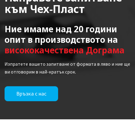
към Чех-Пласт
Ние имаме над 20 години
опит в производството на
висококачествена Дограма
Изпратете вашето запитване от формата в ляво и ние ще
ви отговорим в най-кратък срок.
Връзка с нас