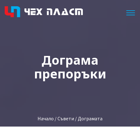
Togg
Дограма
препоръки
Начало
/
Съвети
/ Дограмата