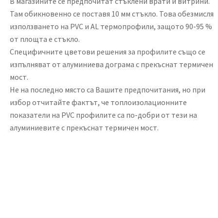
В магазините се предпочитат стъклени врати и витрини.
Там обикновенно се поставя 10 мм стъкло. Това обезмисля
използването на PVC и AL термопрофили, защото 90-95 %
от площта е стъкло.
Специфичните цветови решения за профилите също се
изпълняват от алуминиева дограма с прекъснат термичен
мост.
Не на последно място са Вашите предпочитания, но при
избор отчитайте фактът, че топлоизолационните
показатели на PVC профилите са по-добри от тези на
алуминиевите с прекъснат термичен мост.