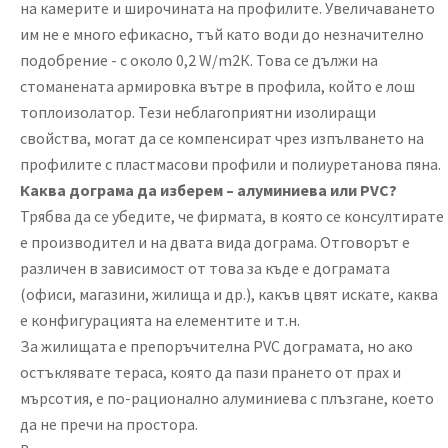
на камерите и широчината на профилите. Увеличаването
им не е много ефикасно, тъй като води до незначително
подобрение - с около 0,2 W/m2К. Това се дължи на
стоманената армировка вътре в профила, който е лош
топлоизолатор. Тези неблагоприятни изолиращи
свойства, могат да се компенсират чрез изпълването на
профилите с пластмасови профили и полиуретанова пяна.
Каква дограма да изберем – алуминиева или
PVC?
Трябва да се убедите, че фирмата, в която се консултирате
е производител и на двата вида дограма. Отговорът е
различен в зависимост от това за къде е дограмата
(офиси, магазини, жилища и др.), какъв цвят искате, каква
е конфигурацията на елементите и т.н.
За жилищата е препоръчителна PVC дограмата, но ако
остъклявате тераса, която да пази прането от прах и
мърсотия, е по-рационално алуминиева с плъзгане, което
да не пречи на простора.