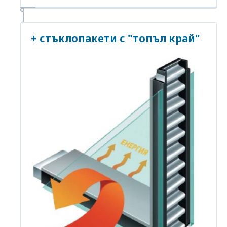
+ стъклопакети с "топъл край"