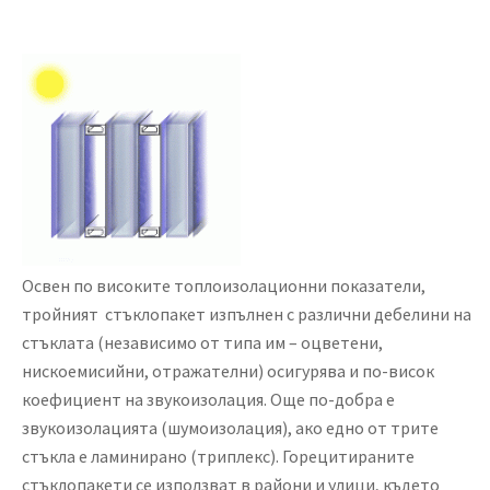
Освен по високите топлоизолационни показатели,
тройният стъклопакет изпълнен с различни дебелини на
стъклата (независимо от типа им – оцветени,
нискоемисийни, отражателни) осигурява и по-висок
коефициент на звукоизолация. Още по-добра е
звукоизолацията (шумоизолация), ако едно от трите
стъкла е ламинирано (триплекс). Горецитираните
стъклопакети се използват в райони и улици, където