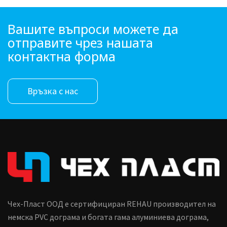
Вашите въпроси можете да
отправите чрез нашата
контактна форма
Връзка с нас
Чех-Пласт ООД е сертифициран REHAU производител на
немска PVC дограма и богата гама алуминиева дограма,