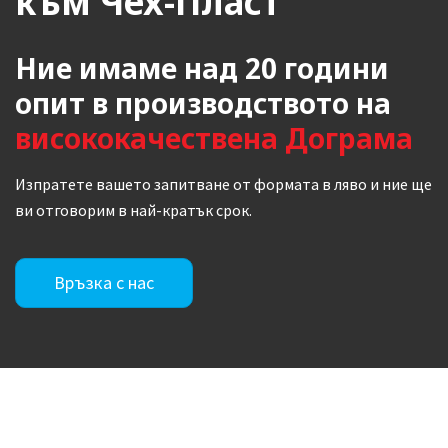
към Чех-Пласт
Ние имаме над 20 години
опит в производството на
висококачествена Дограма
Изпратете вашето запитване от формата в ляво и ние ще
ви отговорим в най-кратък срок.
Връзка с нас