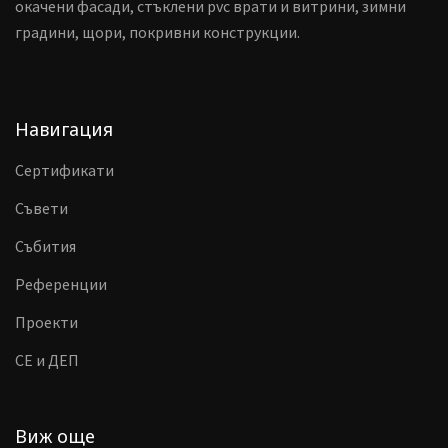
окачени фасади, стъклени pvc врати и витрини, зимни
градини, щори, покривни конструкции.
Навигация
Сертификати
Съвети
Събития
Референции
Проекти
CE и ДЕП
Виж още