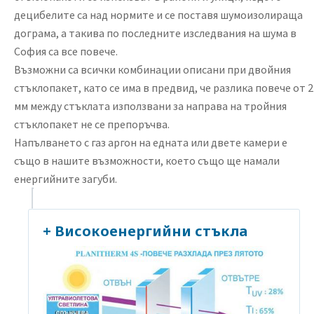
децибелите са над нормите и се поставя шумоизолираща
дограма, а такива по последните изследвания на шума в
София са все повече.
Възможни са всички комбинации описани при двойния
стъклопакет, като се има в предвид, че разлика повече от 2
мм между стъклата използвани за направа на тройния
стъклопакет не се препоръчва.
Напълването с газ аргон на едната или двете камери е
също в нашите възможности, което също ще намали
енергийните загуби.
+ Високоенергийни стъкла