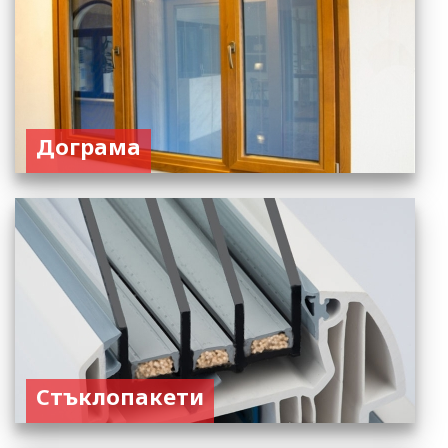
Дограма
Стъклопакети