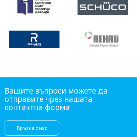
Вашите въпроси можете да
отправите чрез нашата
контактна форма
Връзка с нас