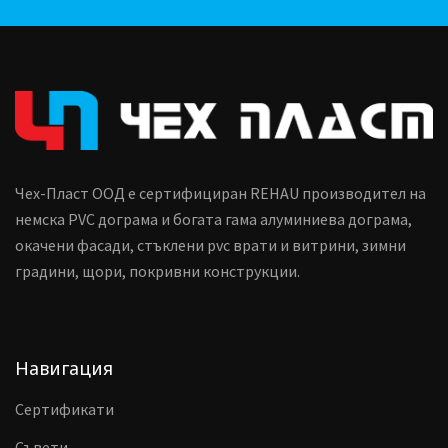
Чех-Пласт ООД е сертифициран REHAU производител на
немска PVC дограма и богата гама алуминиева дограма,
окачени фасади, стъклени pvc врати и витрини, зимни
градини, щори, покривни конструкции.
Навигация
Сертификати
Съвети